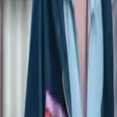
Anasayfa
Gündem
Politika
Dünya
Spor
Kültür Sanat
Ek
Teknoloji
Paylaş: