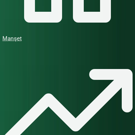
Manşet