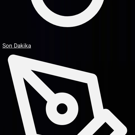
Son Dakika