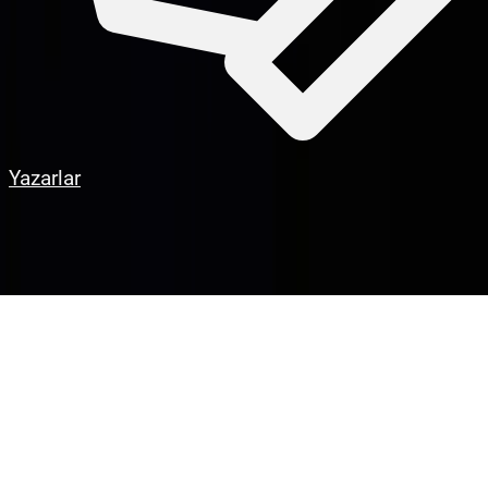
Yazarlar