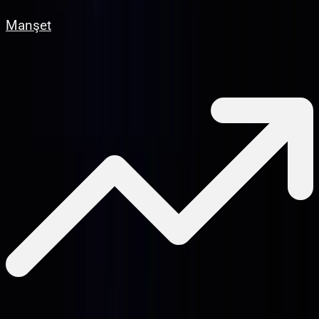
Manşet