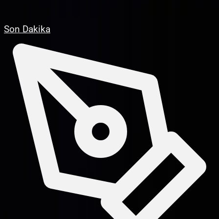
Son Dakika