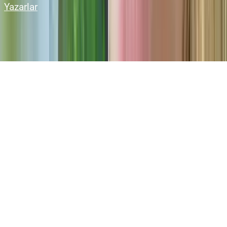
Yazarlar