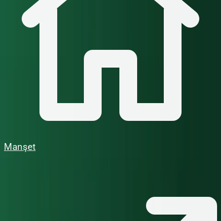
Manşet