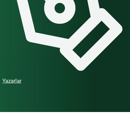
Yazarlar