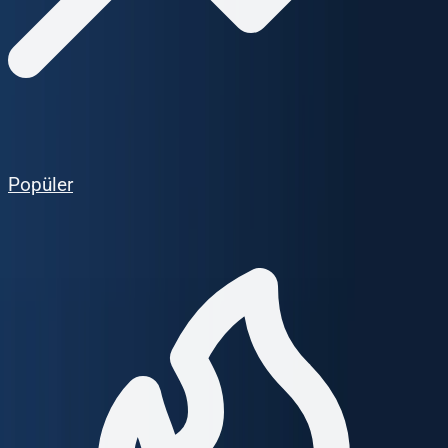
Popüler