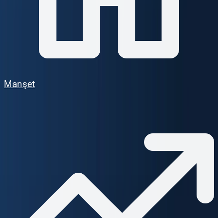
Manşet