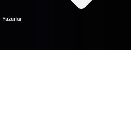
Yazarlar