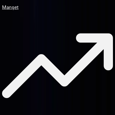
Manşet