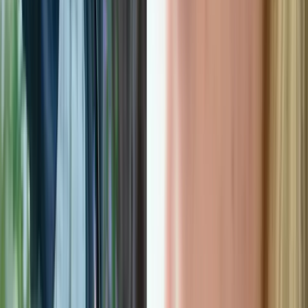
Dünyadan ve Türkiye'den son dakika haberleri
Kategoriler
Egitim
Yerel Haberler
Politika