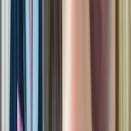
Temmuz 2026
Perşembe günü bazı