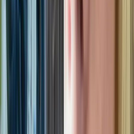
Yeni Dönem
2
Aybüke Pusat 'En Mutlu Günümde' Filmiyle
Hem Yapımcı Hem Başrol Oldu
3
Resmi Gazete'de Çoklu Düzenleme: Müstakil
Konut, YAŞ Kararları ve İklim Yönetmeliği
4
Konya-Antalya Yolunda Kritik Durum: Sel
Tahribatı ve Lojistik Krizi
5
Passolig ve Kombine Bilet Sisteminde Yeni
Dönem: Taraftar Ayrıcalıkları ve Dijital
Dönüşüm
6
Diletta Leotta, Edin Dzeko'nun Schalke 04'deki
İlk Antrenmanına Katıldı
7
Leipzig Havalimanı'nda Güvenlik Alarmı:
Drone ve Şüpheli Paket Paniği