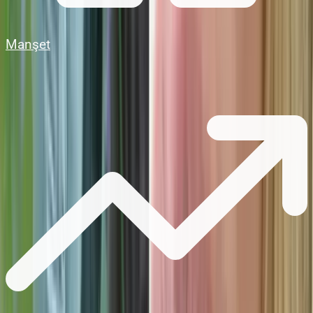
Manşet