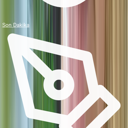
Son Dakika