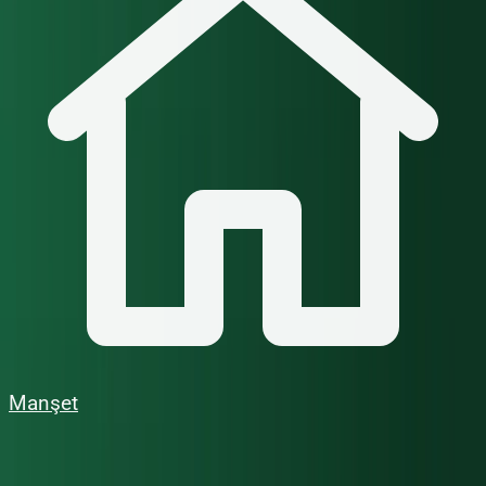
Manşet