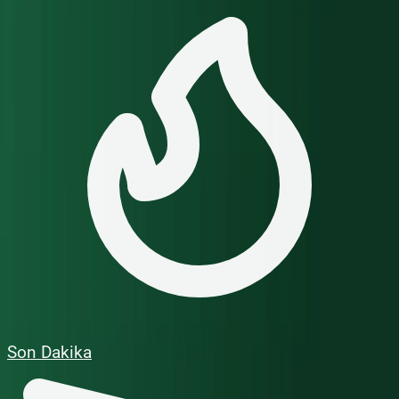
Son Dakika