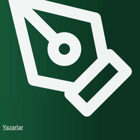
Yazarlar