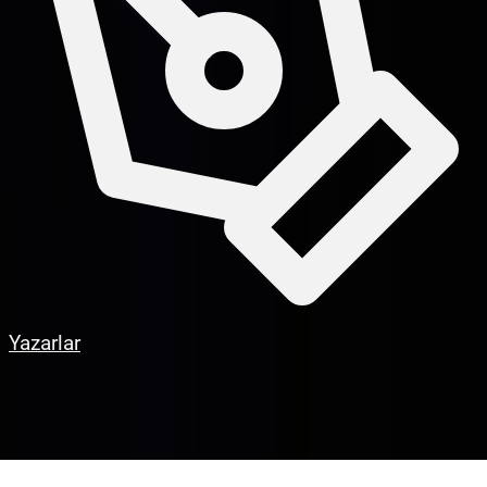
Yazarlar