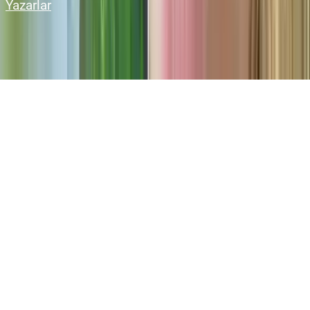
Yazarlar