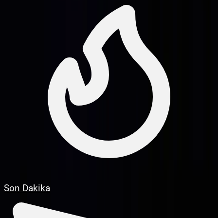
Son Dakika