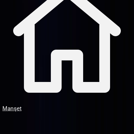
Manşet