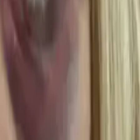
 Mesajı
mın Türkiye Kupası zaferini sosyal medyada
büyük beğeni topladı.