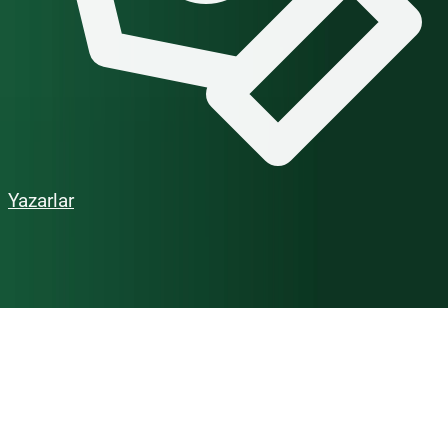
Yazarlar