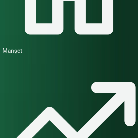
Manşet