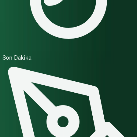
Son Dakika