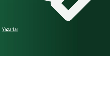
Yazarlar