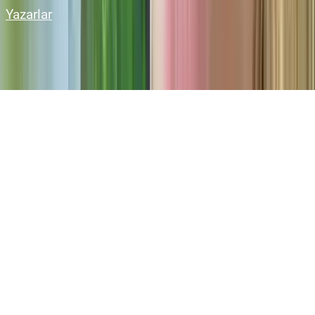
Yazarlar