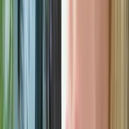
Politika
Magazin
Oyun Dünyası
Kripto Analiz
Kültür-Sanat
Gündem
Kurumsal
Hakkımızda
İletişim
Gizlilik
Künye
RSS
Arama
Bülten
Günün öne çıkan haberleri e-postanıza gelsin.