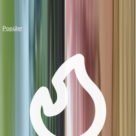
Popüler