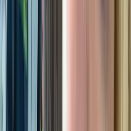
Siz de kapsamlı bir inceleme yaparak büyük
maçların psikolojik baskısını ve takımların
üzerindeki kazanma zorunluluğunu
tahminlerinize ekleyebilirsiniz. Düzenli olarak
yayınlanan bu programlar, spor tutkunları için
adeta bir pusula görevi görür.
Veriye Dayalı Analiz ile Strateji Geliştirme
Başarılı bir oyun deneyimi için şans faktörünü