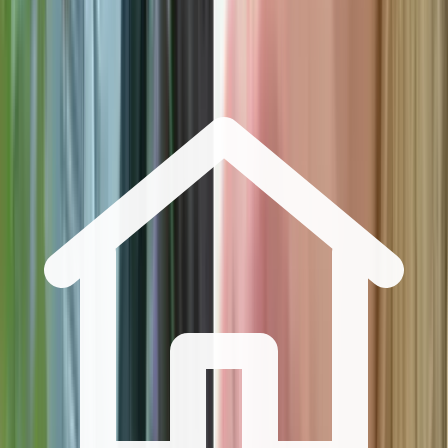
✓
© 2026
HaberGo
. Tüm hakları saklıdır.
Gizlilik
Çerez
Politikası
KVKK
Künye
İletişim