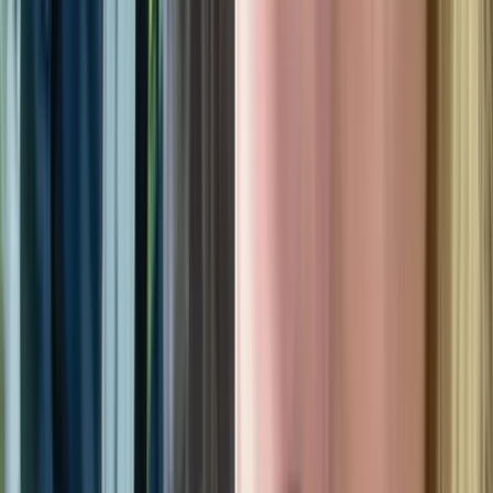
hafta yenilenen ve derinleşen yapı, size her
zaman yeni bir bakış açısı kazandırır.
Profesyonel oyuncuların vazgeçilmezi olan
maç bülteni takibini bir alışkanlık haline
getirerek spor bilginizi kazanca dönüştürme
şansınızı artırabilirsiniz. Güncel bir maç bülteni
bülteni, tüm olasılıkları rasyonel bir zemine
oturtmanızı sağlar.
Dünyanın dört bir yanındaki spor heyecanını