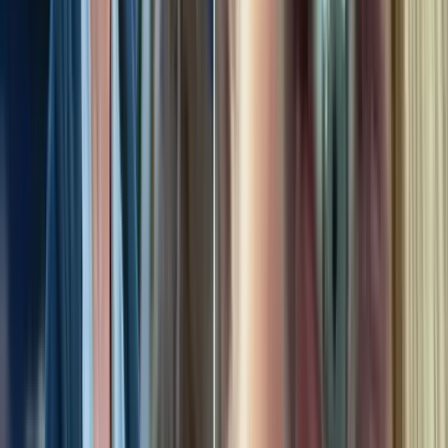
Gözden Kaçırmayın
Gözden Kaçırmayın
Domenico Tedesco'dan Fenerbahçe'ye 'Dev Kıyak'
Hamlesi
Habere git