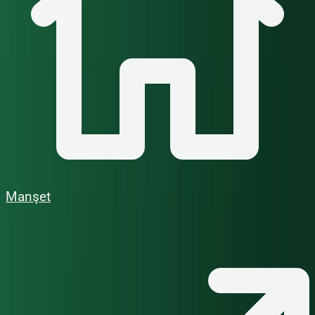
Manşet