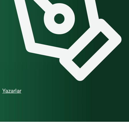
Yazarlar